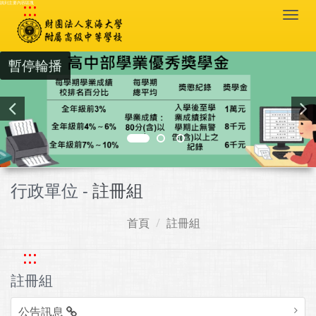
:::
跳到主要內容區塊
Togg
navi
暫停輪播
行政單位 -
註冊組
首頁
註冊組
:::
註冊組
公告訊息