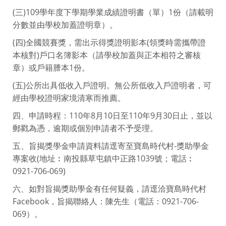
(三)109學年度下學期學業成績證明書（單）1份（請載明
分數並由學校加蓋證明章）。
(四)全國競賽獎，需出示得獎證明影本(領獎時需攜帶證
本核對)戶口名簿影本（請學校加蓋與正本相符之審核
章）或戶籍謄本1份。
(五)公所出具低收入戶證明。無公所低收入戶證明者，可
經由學校證明家境清寒而推薦。
四、申請時程：110年8月10日至110年9月30日止，並以
郵戳為憑，逾期或個別申請者不予受理。
五、旨揭獎學金申請資料請逕寄至寶島時代村-獎助學金
專案收(地址︰南投縣草屯鎮中正路1039號；電話︰
0921-706-069)
六、如對旨揭獎助學金有任何疑義，請逕洽寶島時代村
Facebook，旨揭聯絡人：陳先生（電話：0921-706-
069）。