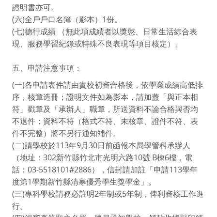
證明書亦可。
(六)全戶戶口名簿（影本）1份。
(七)德行成績 （無此項成績者以獎懲、日常生活綜合表
現、服務學習紀錄或特殊不良表現等項目核定）。
五、申請注意事項：
(一)各申請表件請由貴校初審合格後，依學業成績高低排
序，核章造冊；證明文件如為影本，請加蓋「與正本相
符」戳章及「承辦人」職章，所送資料不論合格與否均
不退件；資料不符（格式不符、未核章、證件不符、表
件不完整）將不另行通知補件。
(二)請學校於113年9月30日前函報本局學管科承辦人
（地址：302新竹縣竹北市光明六路10號 B棟6樓，電
話：03-5518101#2886），信封請加註「申請113學年
度第1學期新竹縣清寒優秀學生獎學金」。
(三)專科學校請務必註明2年制或5年制，俾利審核工作進
行。