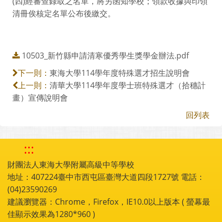
(四)經審查錄取之名單，將另函知學校；領款收據與印領
清冊俟核定名單公布後繳交。
10503_新竹縣申請清寒優秀學生獎學金辦法.pdf
東海大學114學年度特殊選才招生說明會
下一則：
清華大學114學年度學士班特殊選才（拾穗計
上一則：
畫）宣傳說明會
回列表
:::
財團法人東海大學附屬高級中等學校
地址：407224臺中市西屯區臺灣大道四段1727號 電話：
(04)23590269
建議瀏覽器：Chrome，Firefox，IE10.0以上版本 ( 螢幕最
佳顯示效果為1280*960 )