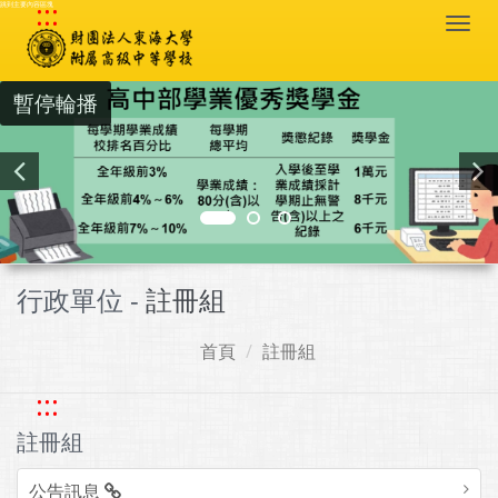
:::
跳到主要內容區塊
Togg
navi
暫停輪播
行政單位 -
註冊組
首頁
註冊組
:::
註冊組
公告訊息