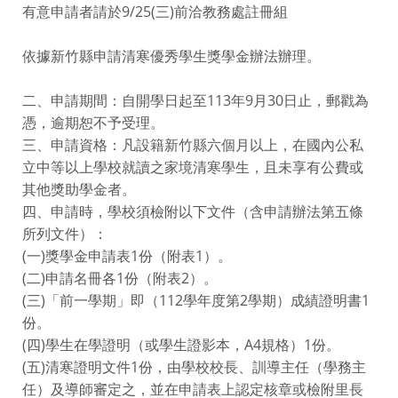
有意申請者請於9/25(三)前洽教務處註冊組
依據新竹縣申請清寒優秀學生獎學金辦法辦理。
二、申請期間：自開學日起至113年9月30日止，郵戳為
憑，逾期恕不予受理。
三、申請資格：凡設籍新竹縣六個月以上，在國內公私
立中等以上學校就讀之家境清寒學生，且未享有公費或
其他獎助學金者。
四、申請時，學校須檢附以下文件（含申請辦法第五條
所列文件）：
(一)獎學金申請表1份（附表1）。
(二)申請名冊各1份（附表2）。
(三)「前一學期」即（112學年度第2學期）成績證明書1
份。
(四)學生在學證明（或學生證影本，A4規格）1份。
(五)清寒證明文件1份，由學校校長、訓導主任（學務主
任）及導師審定之，並在申請表上認定核章或檢附里長