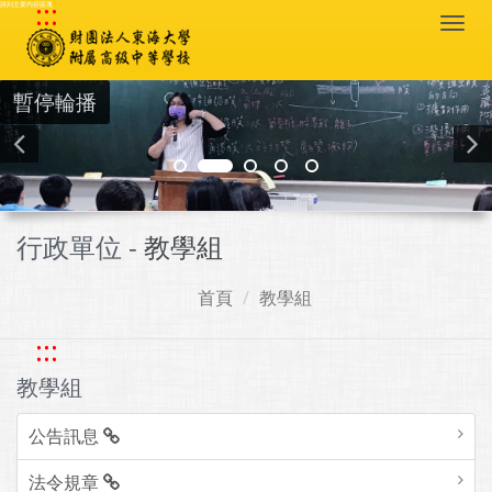
:::
跳到主要內容區塊
Togg
navi
暫停輪播
行政單位 -
教學組
首頁
教學組
:::
教學組
公告訊息
法令規章