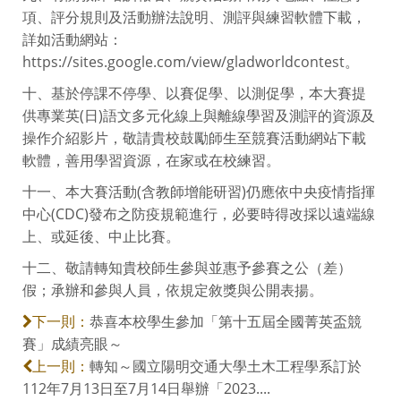
項、評分規則及活動辦法說明、測評與練習軟體下載，
詳如活動網站：
https://sites.google.com/view/gladworldcontest。
十、基於停課不停學、以賽促學、以測促學，本大賽提
供專業英(日)語文多元化線上與離線學習及測評的資源及
操作介紹影片，敬請貴校鼓勵師生至競賽活動網站下載
軟體，善用學習資源，在家或在校練習。
十一、本大賽活動(含教師增能研習)仍應依中央疫情指揮
中心(CDC)發布之防疫規範進行，必要時得改採以遠端線
上、或延後、中止比賽。
十二、敬請轉知貴校師生參與並惠予參賽之公（差）
假；承辦和參與人員，依規定敘獎與公開表揚。
恭喜本校學生參加「第十五屆全國菁英盃競
下一則：
賽」成績亮眼～
轉知～國立陽明交通大學土木工程學系訂於
上一則：
112年7月13日至7月14日舉辦「2023....