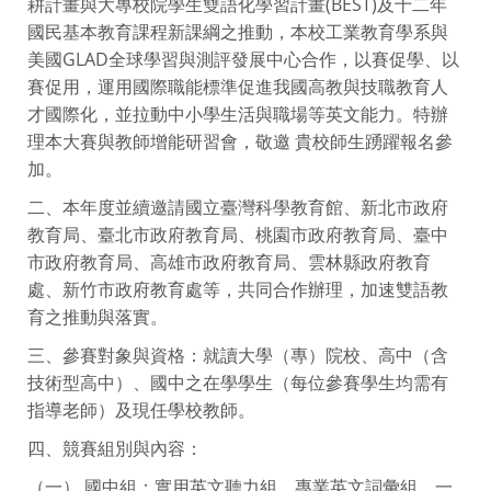
耕計畫與大專校院學生雙語化學習計畫(BEST)及十二年
國民基本教育課程新課綱之推動，本校工業教育學系與
美國GLAD全球學習與測評發展中心合作，以賽促學、以
賽促用，運用國際職能標準促進我國高教與技職教育人
才國際化，並拉動中小學生活與職場等英文能力。特辦
理本大賽與教師增能研習會，敬邀 貴校師生踴躍報名參
加。
二、本年度並續邀請國立臺灣科學教育館、新北市政府
教育局、臺北市政府教育局、桃園市政府教育局、臺中
市政府教育局、高雄市政府教育局、雲林縣政府教育
處、新竹市政府教育處等，共同合作辦理，加速雙語教
育之推動與落實。
三、參賽對象與資格：就讀大學（專）院校、高中（含
技術型高中）、國中之在學學生（每位參賽學生均需有
指導老師）及現任學校教師。
四、競賽組別與內容：
（一） 國中組：實用英文聽力組、專業英文詞彙組、一