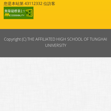
您是本站第
43112332
位訪客
Copyright (C) THE AFFILIATED HIGH SCHOOL OF TUNGHAI
UNIVERSITY