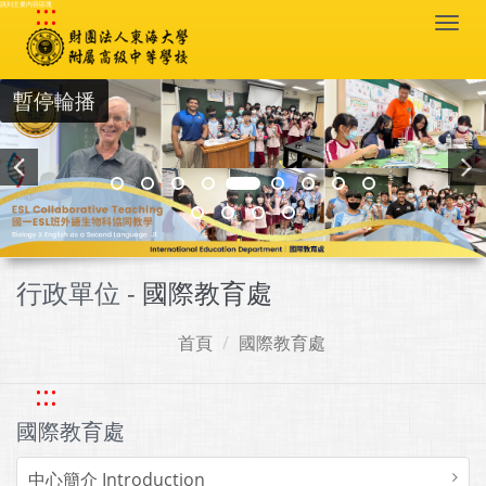
:::
跳到主要內容區塊
Togg
navi
暫停輪播
行政單位 -
國際教育處
首頁
國際教育處
:::
國際教育處
中心簡介 Introduction