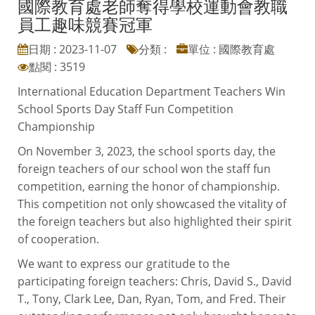
國際教育處老師奪得學校運動會教職
員工趣味競賽冠軍
日期 : 2023-11-07
分類 :
單位 : 國際教育處
點閱 : 3519
International Education Department Teachers Win
School Sports Day Staff Fun Competition
Championship
On November 3, 2023, the school sports day, the
foreign teachers of our school won the staff fun
competition, earning the honor of championship.
This competition not only showcased the vitality of
the foreign teachers but also highlighted their spirit
of cooperation.
We want to express our gratitude to the
participating foreign teachers: Chris, David S., David
T., Tony, Clark Lee, Dan, Ryan, Tom, and Fred. Their