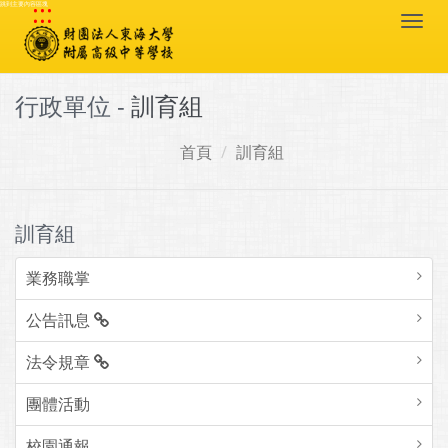
:::
跳到主要內容區塊
Togg
navi
行政單位 -
訓育組
首頁
訓育組
訓育組
業務職掌
公告訊息
法令規章
團體活動
校園通報