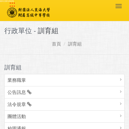
:::
跳到主要內容區塊
Togg
navi
行政單位 -
訓育組
首頁
訓育組
訓育組
業務職掌
公告訊息
法令規章
團體活動
校園通報