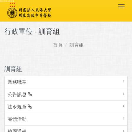
:::
跳到主要內容區塊
Togg
navi
行政單位 -
訓育組
首頁
訓育組
訓育組
業務職掌
公告訊息
法令規章
團體活動
校園通報