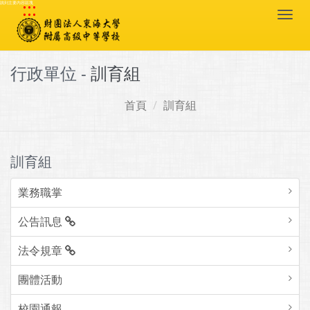
:::
跳到主要內容區塊
Togg
navi
行政單位 -
訓育組
首頁
訓育組
訓育組
業務職掌
公告訊息
法令規章
團體活動
校園通報