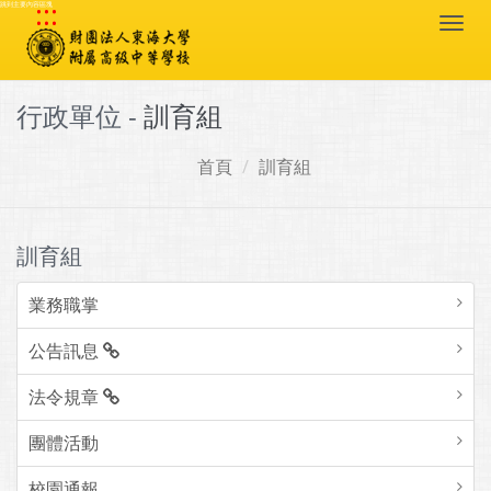
:::
跳到主要內容區塊
Togg
navi
行政單位 -
訓育組
首頁
訓育組
訓育組
業務職掌
公告訊息
法令規章
團體活動
校園通報