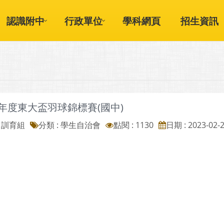
認識附中
行政單位
學科網頁
招生資訊
學年度東大盃羽球錦標賽(國中)
: 訓育組
分類 :
學生自治會
點閱 : 1130
日期 : 2023-02-