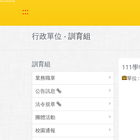
跳到主要內容區塊
:::
行政單位 -
訓育組
訓育組
111
業務職掌
單位 
公告訊息
法令規章
團體活動
校園通報