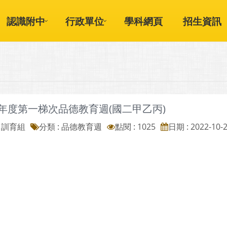
認識附中
行政單位
學科網頁
招生資訊
學年度第一梯次品德教育週(國二甲乙丙)
: 訓育組
分類 :
品德教育週
點閱 : 1025
日期 : 2022-10-