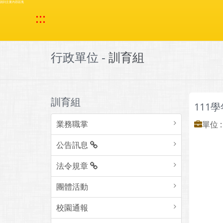
跳到主要內容區塊
:::
行政單位 -
訓育組
訓育組
111
業務職掌
單位 
公告訊息
法令規章
團體活動
校園通報