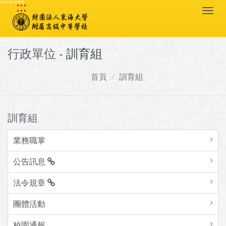
:::
跳到主要內容區塊
Togg
navi
行政單位 -
訓育組
首頁
訓育組
訓育組
業務職掌
公告訊息
法令規章
團體活動
校園通報