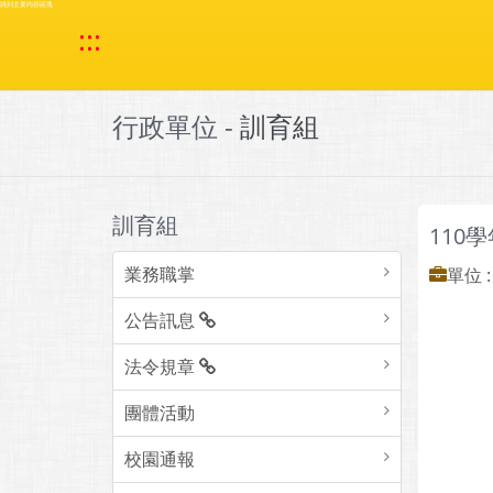
跳到主要內容區塊
:::
行政單位 -
訓育組
訓育組
110
業務職掌
單位 
公告訊息
法令規章
團體活動
校園通報