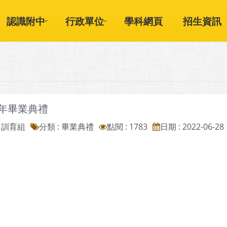
認識附中
行政單位
學科網頁
招生資訊
學年畢業典禮
: 訓育組
分類 :
畢業典禮
點閱 : 1783
日期 : 2022-06-28