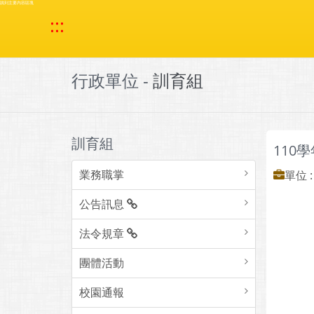
跳到主要內容區塊
:::
行政單位 -
訓育組
訓育組
110
業務職掌
單位 
公告訊息
法令規章
團體活動
校園通報