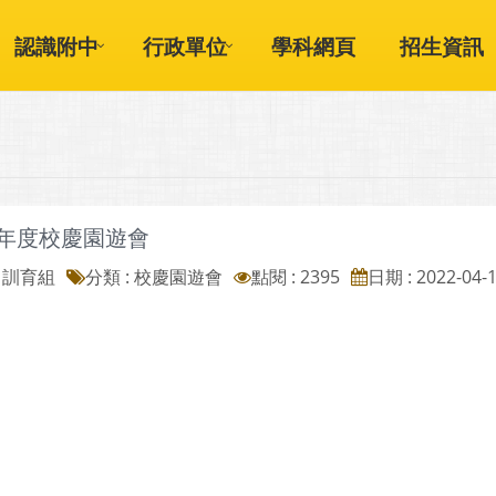
認識附中
行政單位
學科網頁
招生資訊
學年度校慶園遊會
: 訓育組
分類 :
校慶園遊會
點閱 : 2395
日期 : 2022-04-