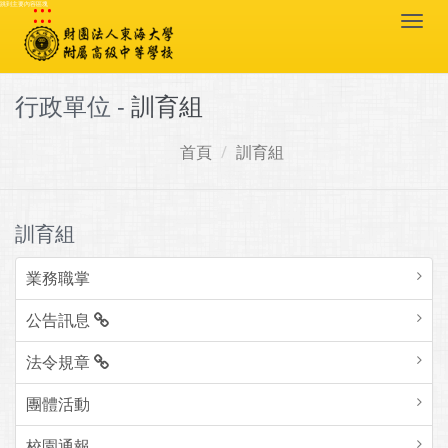
:::
跳到主要內容區塊
Togg
navi
行政單位 -
訓育組
首頁
訓育組
訓育組
業務職掌
公告訊息
法令規章
團體活動
校園通報