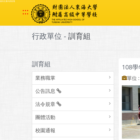
跳到主要內容區塊
:::
行政單位 -
訓育組
訓育組
108
業務職掌
單位 
公告訊息
法令規章
團體活動
校園通報