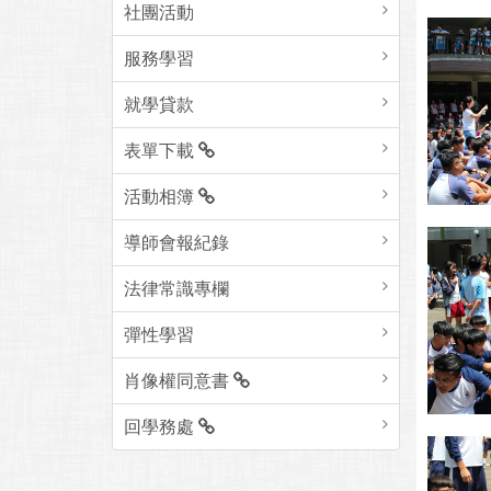
社團活動
服務學習
就學貸款
表單下載
活動相簿
導師會報紀錄
法律常識專欄
彈性學習
肖像權同意書
回學務處