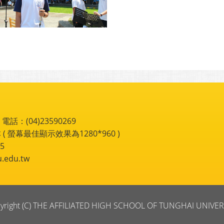
：(04)23590269
 ( 螢幕最佳顯示效果為1280*960 )
5
du.tw
yright (C) THE AFFILIATED HIGH SCHOOL OF TUNGHAI UNIVER