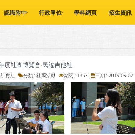
認識附中
行政單位
學科網頁
招生資訊
學年度社團博覽會-民謠吉他社
: 訓育組
分類 :
社團活動
點閱 : 1357
日期 : 2019-09-02