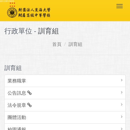
:::
跳到主要內容區塊
Togg
navi
行政單位 -
訓育組
首頁
訓育組
訓育組
業務職掌
公告訊息
法令規章
團體活動
校園通報