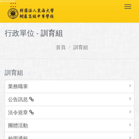
:::
跳到主要內容區塊
Togg
navi
行政單位 -
訓育組
首頁
訓育組
訓育組
業務職掌
公告訊息
法令規章
團體活動
校園通報