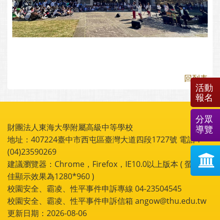
回列表
活動
報名
分眾
財團法人東海大學附屬高級中等學校
導覽
地址：407224臺中市西屯區臺灣大道四段1727號 電話：
(04)23590269
建議瀏覽器：Chrome，Firefox，IE10.0以上版本 ( 螢幕最
佳顯示效果為1280*960 )
校園安全、霸凌、性平事件申訴專線 04-23504545
校園安全、霸凌、性平事件申訴信箱 angow@thu.edu.tw
更新日期：2026-08-06