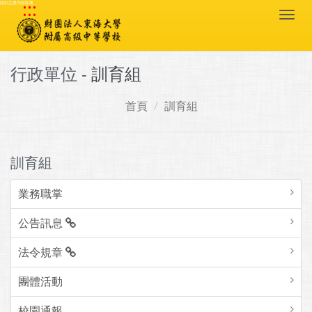
:::
跳到主要內容區塊
Togg
navi
行政單位 -
訓育組
首頁
訓育組
訓育組
業務職掌
公告訊息
法令規章
團體活動
校園通報