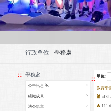
行政單位 -
學務處
:::
學務處
單位:
:::
公告訊息
教育部體
組織成員
日期 : 
111
法令規章