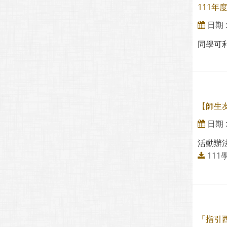
111年
日期 : 
同學可
【師生
日期 : 
活動辦法
111
「指引