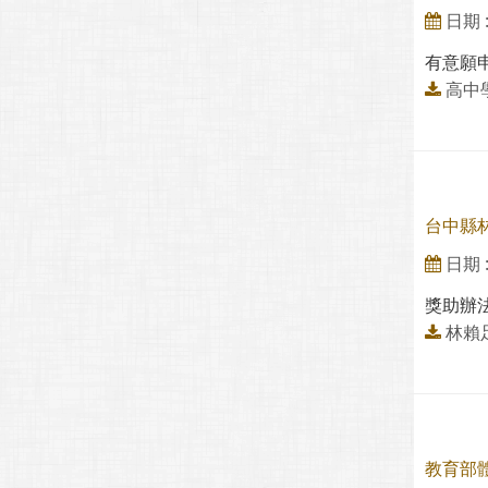
日期 : 
有意願
高中
台中縣
日期 : 
獎助辦
林賴
教育部體