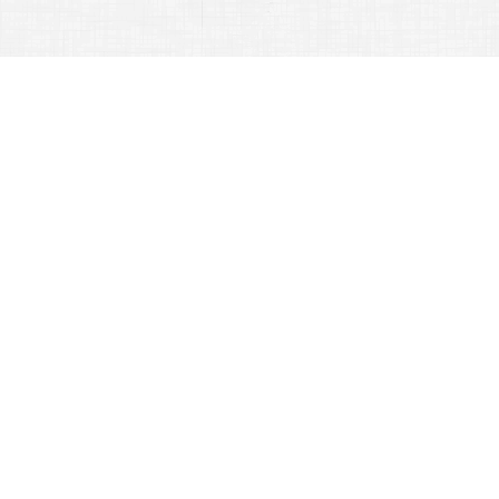
暫停輪播
訓育組
生輔組
學生宿舍
體衛組
行政單位 -
學務處
首頁
學務處
:::
學務處