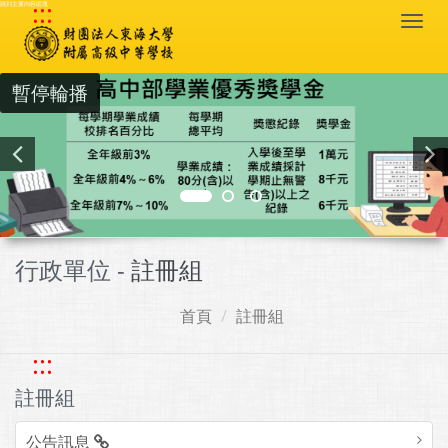
:::
跳到主要內容區塊
Togg
navi
暫停輪播
行政單位 -
註冊組
首頁
註冊組
:::
註冊組
公告訊息