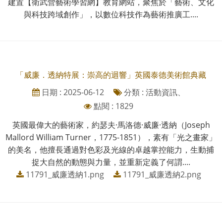
建置【衛武營藝術學習網】教育網站，聚焦於「藝術、文化
與科技跨域創作」，以數位科技作為藝術推廣工....
「威廉．透納特展：崇高的迴響」英國泰德美術館典藏
日期 : 2025-06-12
分類 : 活動資訊、
點閱 : 1829
英國最偉大的藝術家，約瑟夫·馬洛德·威廉·透納（Joseph
Mallord William Turner，1775-1851），素有「光之畫家」
的美名，他擅長通過對色彩及光線的卓越掌控能力，生動捕
捉大自然的動態與力量，並重新定義了何謂....
11791_威廉透納1.png
11791_威廉透納2.png