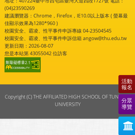
地址：407224臺中市西屯區臺灣大道四段1727號 電話：
(04)23590269
建議瀏覽器：Chrome，Firefox，IE10.0以上版本 ( 螢幕最
佳顯示效果為1280*960 )
校園安全、霸凌、性平事件申訴專線 04-23504545
校園安全、霸凌、性平事件申訴信箱 angow@thu.edu.tw
更新日期：2026-08-07
您是本站第
43055042
位訪客
活動
報名
Copyright (C) THE AFFILIATED HIGH SCHOOL OF TUNGHAI
分眾
UNIVERSITY
導覽