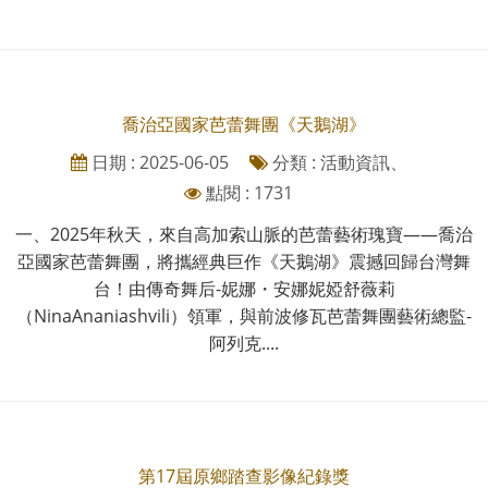
喬治亞國家芭蕾舞團《天鵝湖》
日期 : 2025-06-05
分類 : 活動資訊、
點閱 : 1731
一、2025年秋天，來自高加索山脈的芭蕾藝術瑰寶——喬治
亞國家芭蕾舞團，將攜經典巨作《天鵝湖》震撼回歸台灣舞
台！由傳奇舞后-妮娜・安娜妮婭舒薇莉
（NinaAnaniashvili）領軍，與前波修瓦芭蕾舞團藝術總監-
阿列克....
第17屆原鄉踏查影像紀錄獎