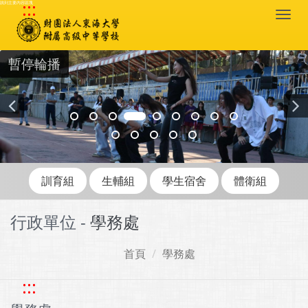
:::
跳到主要內容區塊
Togg
navi
暫停輪播
訓育組
生輔組
學生宿舍
體衛組
行政單位 -
學務處
首頁
學務處
:::