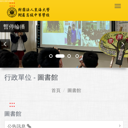
:::
跳到主要內容區塊
Togg
navi
暫停輪播
行政單位 -
圖書館
首頁
圖書館
:::
圖書館
公告訊息