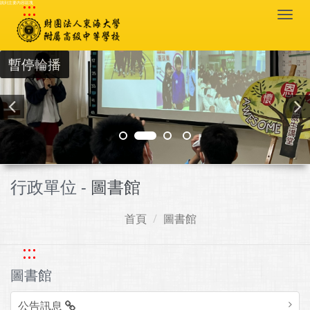
:::
跳到主要內容區塊
Togg
navi
暫停輪播
行政單位 -
圖書館
首頁
圖書館
:::
圖書館
公告訊息