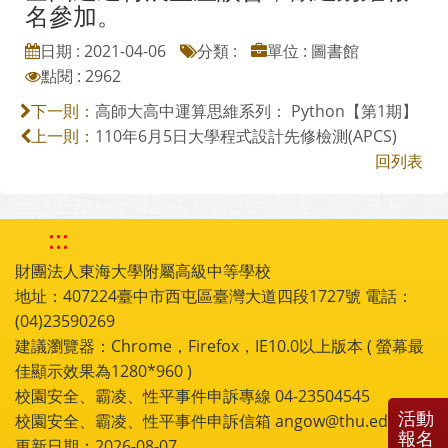
名參加。
日期 : 2021-04-06
分類 :
單位 : 圖書館
點閱 : 2962
高師大高中運算思維系列： Python【第1期】
下一則：
110年6月5日大學程式設計先修檢測(APCS)
上一則：
回列表
:::
財團法人東海大學附屬高級中等學校
地址：407224臺中市西屯區臺灣大道四段1727號 電話：
(04)23590269
建議瀏覽器：Chrome，Firefox，IE10.0以上版本 ( 螢幕最
佳顯示效果為1280*960 )
校園安全、霸凌、性平事件申訴專線 04-23504545
活動
校園安全、霸凌、性平事件申訴信箱 angow@thu.edu.tw
報名
更新日期：2026-08-07