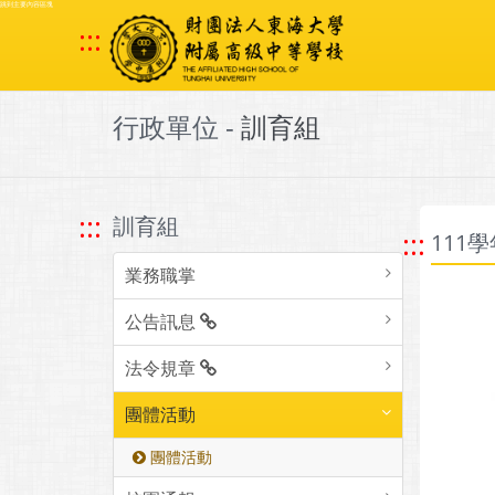
跳到主要內容區塊
:::
行政單位 -
訓育組
:::
訓育組
:::
111
業務職掌
公告訊息
法令規章
團體活動
團體活動