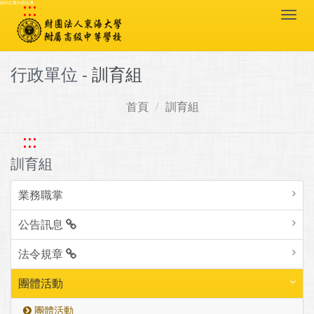
:::
跳到主要內容區塊
Togg
navi
行政單位 -
訓育組
首頁
訓育組
:::
訓育組
業務職掌
公告訊息
法令規章
團體活動
團體活動