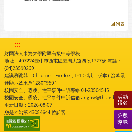
回列表
:::
財團法人東海大學附屬高級中等學校
地址：407224臺中市西屯區臺灣大道四段1727號 電話：
(04)23590269
建議瀏覽器：Chrome，Firefox，IE10.0以上版本 ( 螢幕最
佳顯示效果為1280*960 )
校園安全、霸凌、性平事件申訴專線 04-23504545
活動
校園安全、霸凌、性平事件申訴信箱 angow@thu.edu.tw
報名
更新日期：2026-08-07
您是本站第
43084644
位訪客
分眾
導覽