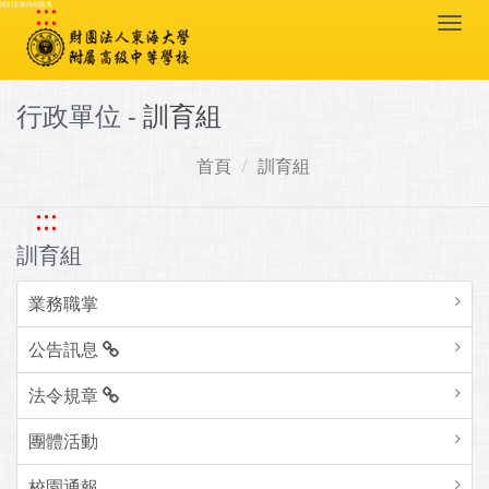
:::
跳到主要內容區塊
Togg
navi
行政單位 -
訓育組
首頁
訓育組
:::
訓育組
業務職掌
公告訊息
法令規章
團體活動
校園通報