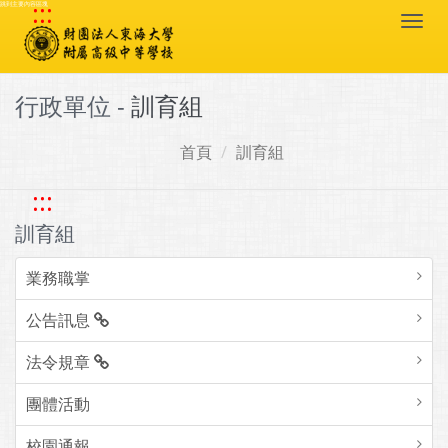
:::
跳到主要內容區塊
Togg
navi
行政單位 -
訓育組
首頁
訓育組
:::
訓育組
業務職掌
公告訊息
法令規章
團體活動
校園通報