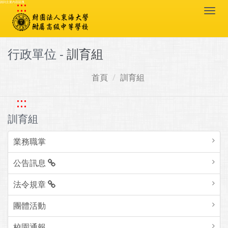
:::
跳到主要內容區塊
Togg
navi
行政單位 -
訓育組
首頁
訓育組
:::
訓育組
業務職掌
公告訊息
法令規章
團體活動
校園通報