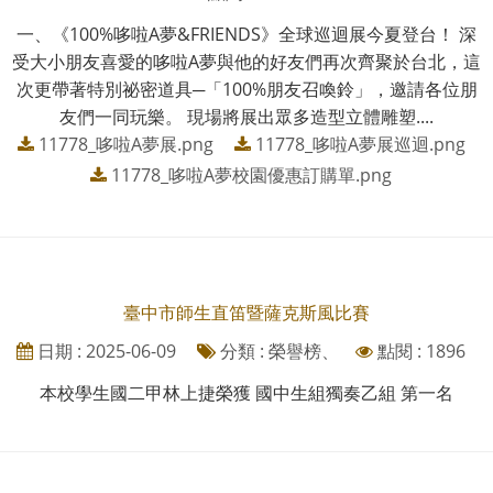
一、《100%哆啦A夢&FRIENDS》全球巡迴展今夏登台！ 深
受大小朋友喜愛的哆啦A夢與他的好友們再次齊聚於台北，這
次更帶著特別祕密道具─「100%朋友召喚鈴」，邀請各位朋
友們一同玩樂。 現場將展出眾多造型立體雕塑....
11778_哆啦A夢展.png
11778_哆啦A夢展巡迴.png
11778_哆啦A夢校園優惠訂購單.png
臺中市師生直笛暨薩克斯風比賽
日期 : 2025-06-09
分類 : 榮譽榜、
點閱 : 1896
本校學生國二甲林上捷榮獲 國中生組獨奏乙組 第一名