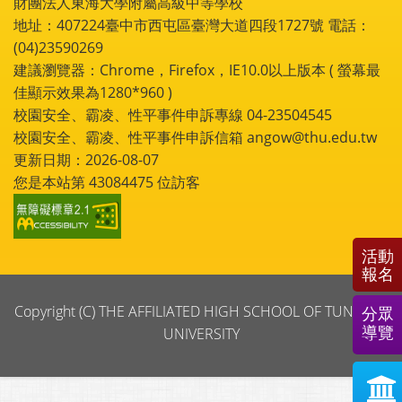
財團法人東海大學附屬高級中等學校
地址：407224臺中市西屯區臺灣大道四段1727號 電話：
(04)23590269
建議瀏覽器：Chrome，Firefox，IE10.0以上版本 ( 螢幕最
佳顯示效果為1280*960 )
校園安全、霸凌、性平事件申訴專線 04-23504545
校園安全、霸凌、性平事件申訴信箱 angow@thu.edu.tw
更新日期：2026-08-07
您是本站第
43084475
位訪客
活動
報名
Copyright (C) THE AFFILIATED HIGH SCHOOL OF TUNGHAI
分眾
導覽
UNIVERSITY