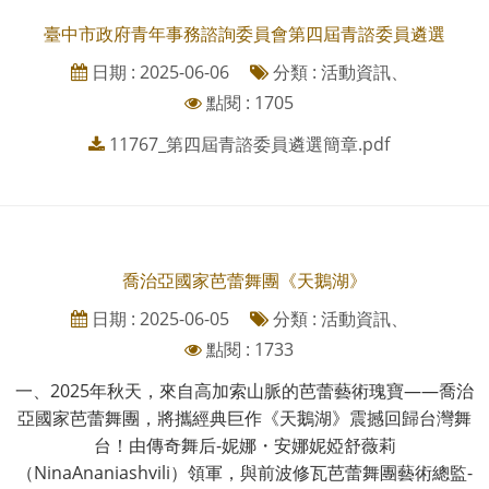
臺中市政府青年事務諮詢委員會第四屆青諮委員遴選
日期 : 2025-06-06
分類 : 活動資訊、
點閱 : 1705
11767_第四屆青諮委員遴選簡章.pdf
喬治亞國家芭蕾舞團《天鵝湖》
日期 : 2025-06-05
分類 : 活動資訊、
點閱 : 1733
一、2025年秋天，來自高加索山脈的芭蕾藝術瑰寶——喬治
亞國家芭蕾舞團，將攜經典巨作《天鵝湖》震撼回歸台灣舞
台！由傳奇舞后-妮娜・安娜妮婭舒薇莉
（NinaAnaniashvili）領軍，與前波修瓦芭蕾舞團藝術總監-