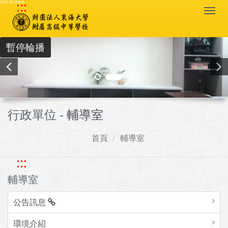
:::
跳到主要內容區塊
Togg
navi
暫停輪播
行政單位 -
輔導室
首頁
輔導室
:::
輔導室
公告訊息
環境介紹