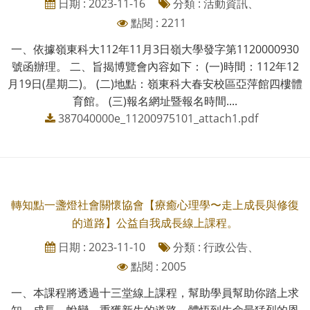
日期 : 2023-11-16
分類 : 活動資訊、
點閱 : 2211
一、依據嶺東科大112年11月3日嶺大學發字第1120000930
號函辦理。 二、旨揭博覽會內容如下： (一)時間：112年12
月19日(星期二)。 (二)地點：嶺東科大春安校區亞萍館四樓體
育館。 (三)報名網址暨報名時間....
387040000e_11200975101_attach1.pdf
轉知點一盞燈社會關懷協會【療癒心理學〜走上成長與修復
的道路】公益自我成長線上課程。
日期 : 2023-11-10
分類 : 行政公告、
點閱 : 2005
一、本課程將透過十三堂線上課程，幫助學員幫助你踏上求
知、成長、蛻變、重獲新生的道路，體悟到生命最猛烈的恩