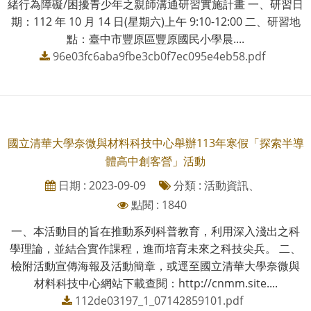
緒行為障礙/困擾青少年之親師溝通研習實施計畫 一、研習日
期：112 年 10 月 14 日(星期六)上午 9:10-12:00 二、研習地
點：臺中市豐原區豐原國民小學晨....
96e03fc6aba9fbe3cb0f7ec095e4eb58.pdf
國立清華大學奈微與材料科技中心舉辦113年寒假「探索半導
體高中創客營」活動
日期 : 2023-09-09
分類 : 活動資訊、
點閱 : 1840
一、本活動目的旨在推動系列科普教育，利用深入淺出之科
學理論，並結合實作課程，進而培育未來之科技尖兵。 二、
檢附活動宣傳海報及活動簡章，或逕至國立清華大學奈微與
材料科技中心網站下載查閱：http://cnmm.site....
112de03197_1_07142859101.pdf