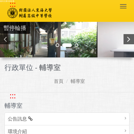
:::
跳到主要內容區塊
Togg
navi
暫停輪播
行政單位 -
輔導室
首頁
輔導室
:::
輔導室
公告訊息
環境介紹