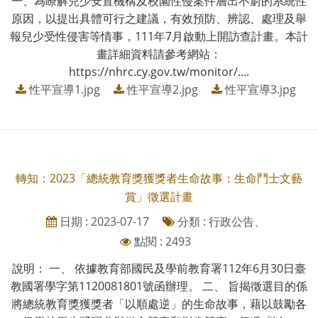
一、為瞭解兒少安置機構及校園性侵案件層出不窮的系統性
原因，以提出具體可行之建議，有效預防、辨認、處理及舉
報兒少受性侵害等情事，111年7月啟動上開訪查計畫。本計
畫詳細資料請參考網站：
https://nhrc.cy.gov.tw/monitor/....
性平宣導1.jpg
性平宣導2.jpg
性平宣導3.jpg
轉知：2023「總統教育獎獲獎者生命故事：生命鬥士文藝
賞」徵選計畫
日期 : 2023-07-17
分類 : 行政公告、
點閱 : 2493
說明： 一、 依據教育部國民及學前教育署112年6月30日臺
教國署學字第1120081801號函辦理。 二、 旨揭徵選目的係
將總統教育獎獲獎者「以順處逆」的生命故事，藉以鼓勵各