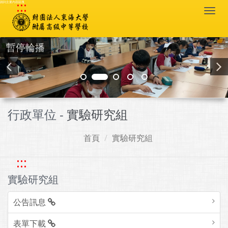
:::
跳到主要內容區塊
Togg
navi
暫停輪播
行政單位 -
實驗研究組
首頁
實驗研究組
:::
實驗研究組
公告訊息
表單下載