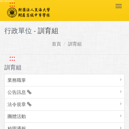
:::
跳到主要內容區塊
Togg
navi
行政單位 -
訓育組
首頁
訓育組
:::
訓育組
業務職掌
公告訊息
法令規章
團體活動
校園通報