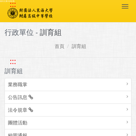
:::
跳到主要內容區塊
Togg
navi
行政單位 -
訓育組
首頁
訓育組
:::
訓育組
業務職掌
公告訊息
法令規章
團體活動
校園通報