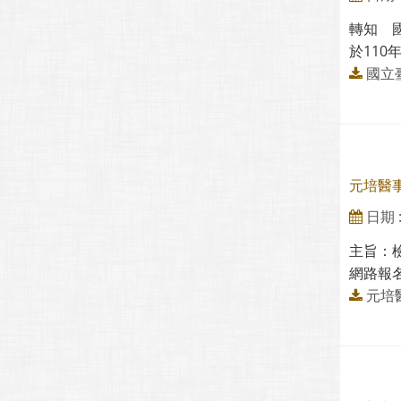
轉知 
於110
國立
元培醫
日期 : 
主旨：
網路報名
元培