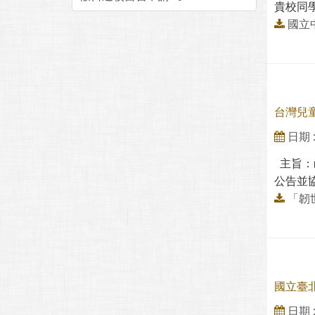
貴校同學
國立中
台灣兒
日期 : 
主旨：
公告並協
「韌
國立臺
日期 : 