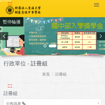
:::
跳到主要內容區塊
Togg
navi
暫停輪播
行政單位 -
註冊組
首頁
註冊組
:::
註冊組
公告訊息