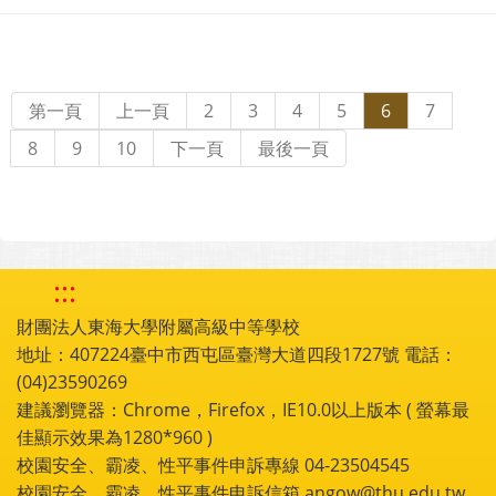
第一頁
上一頁
2
3
4
5
6
7
8
9
10
下一頁
最後一頁
:::
財團法人東海大學附屬高級中等學校
地址：407224臺中市西屯區臺灣大道四段1727號 電話：
(04)23590269
建議瀏覽器：Chrome，Firefox，IE10.0以上版本 ( 螢幕最
佳顯示效果為1280*960 )
校園安全、霸凌、性平事件申訴專線 04-23504545
校園安全、霸凌、性平事件申訴信箱 angow@thu.edu.tw