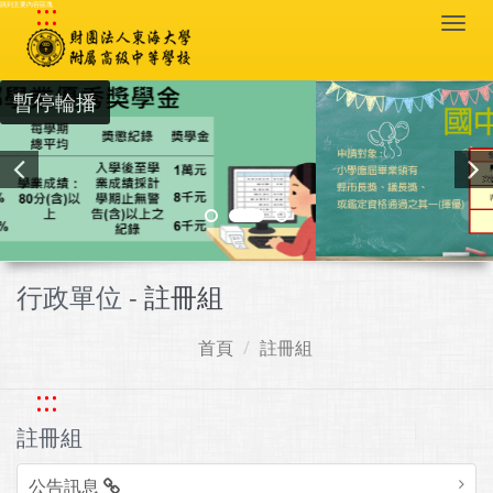
:::
跳到主要內容區塊
Togg
navi
暫停輪播
行政單位 -
註冊組
首頁
註冊組
:::
註冊組
公告訊息