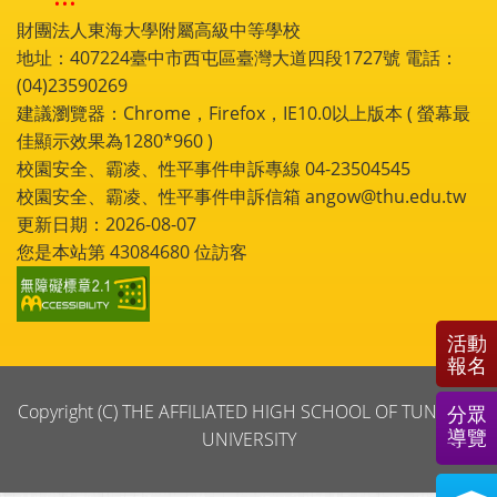
財團法人東海大學附屬高級中等學校
地址：407224臺中市西屯區臺灣大道四段1727號 電話：
(04)23590269
建議瀏覽器：Chrome，Firefox，IE10.0以上版本 ( 螢幕最
佳顯示效果為1280*960 )
校園安全、霸凌、性平事件申訴專線 04-23504545
校園安全、霸凌、性平事件申訴信箱 angow@thu.edu.tw
更新日期：2026-08-07
您是本站第
43084680
位訪客
活動
報名
Copyright (C) THE AFFILIATED HIGH SCHOOL OF TUNGHAI
分眾
導覽
UNIVERSITY