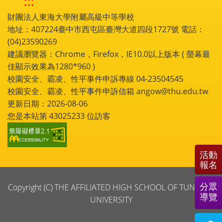
:::
財團法人東海大學附屬高級中等學校
地址：407224臺中市西屯區臺灣大道四段1727號 電話：
(04)23590269
建議瀏覽器：Chrome，Firefox，IE10.0以上版本 ( 螢幕最
佳顯示效果為1280*960 )
校園安全、霸凌、性平事件申訴專線 04-23504545
校園安全、霸凌、性平事件申訴信箱 angow@thu.edu.tw
更新日期：2026-08-06
您是本站第
43025233
位訪客
活動
報名
分眾
Copyright (C) THE AFFILIATED HIGH SCHOOL OF TUNGHAI
導覽
UNIVERSITY