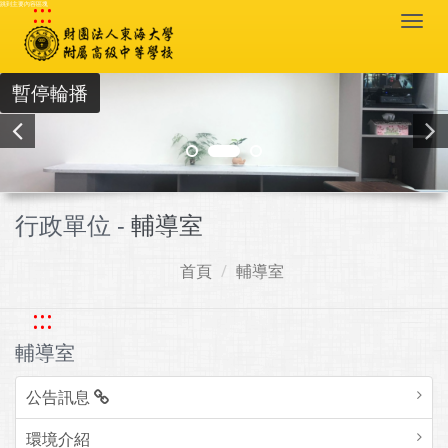
:::
跳到主要內容區塊
Togg
navi
暫停輪播
行政單位 -
輔導室
首頁
輔導室
:::
輔導室
公告訊息
環境介紹