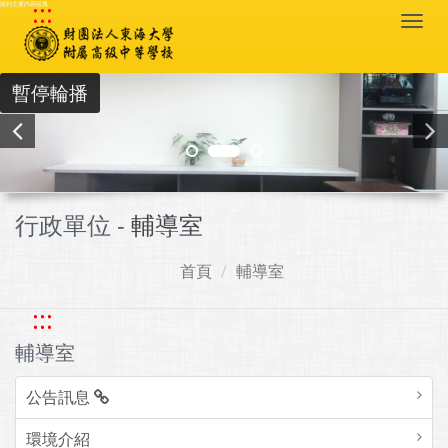
:::
跳到主要內容區塊
Togg
navi
暫停輪播
行政單位 -
輔導室
首頁
輔導室
:::
輔導室
公告訊息
環境介紹