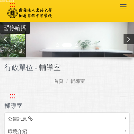
:::
跳到主要內容區塊
Togg
navi
暫停輪播
行政單位 -
輔導室
首頁
輔導室
:::
輔導室
公告訊息
環境介紹