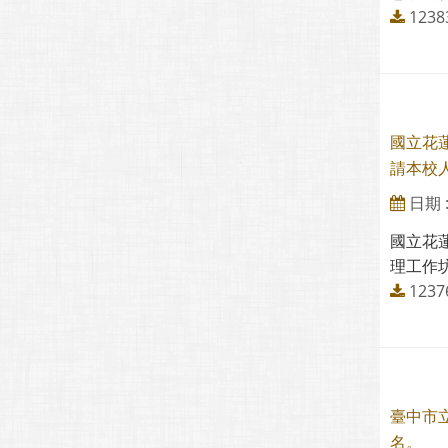
123
國立花蓮
請本校
日期 : 
國立花蓮
理工作坊
1237
臺中市
名。