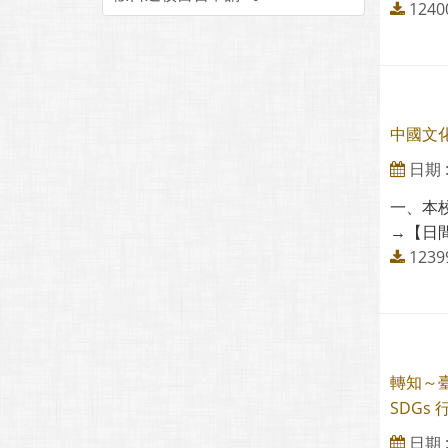
124
中國文
日期 : 
一、本校
→【日間
123
轉知～
SDGs
日期 : 