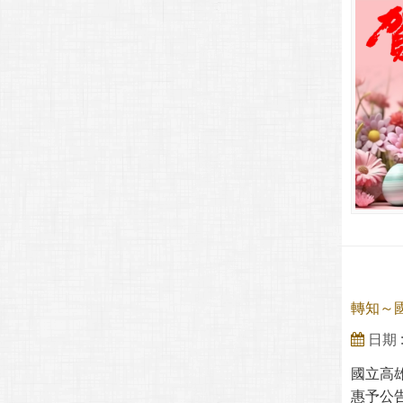
轉知～國
日期 : 
國立高雄
惠予公告