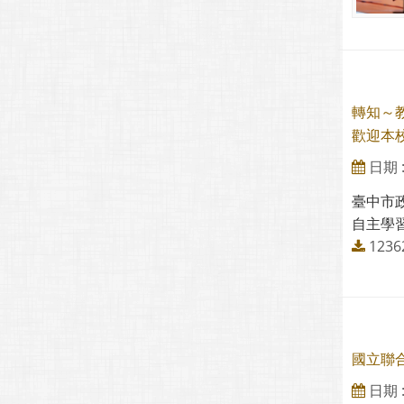
轉知～教
歡迎本
日期 : 
臺中市政
自主學習
123
國立聯
日期 : 