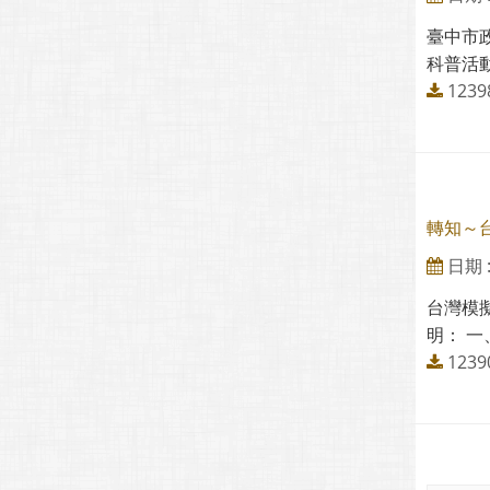
臺中市
科普活動
123
轉知～
日期 : 
台灣模擬
明： 
1239