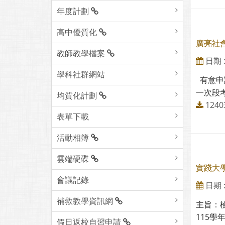
年度計劃
高中優質化
廣亮社
教師教學檔案
日期 : 
學科社群網站
有意申請
一次段考
均質化計劃
124
表單下載
活動相簿
雲端硬碟
實踐大
會議記錄
日期 : 
補救教學資訊網
主旨：
115學
假日返校自習申請