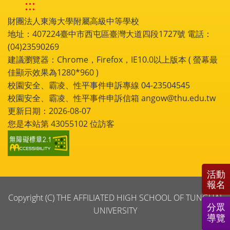
:::
財團法人東海大學附屬高級中等學校
地址：407224臺中市西屯區臺灣大道四段1727號 電話：
(04)23590269
建議瀏覽器：Chrome，Firefox，IE10.0以上版本 ( 螢幕最
佳顯示效果為1280*960 )
校園安全、霸凌、性平事件申訴專線 04-23504545
校園安全、霸凌、性平事件申訴信箱 angow@thu.edu.tw
更新日期：2026-08-07
您是本站第
43055102
位訪客
活動
報名
Copyright (C) THE AFFILIATED HIGH SCHOOL OF TUNGHAI
分眾
UNIVERSITY
導覽