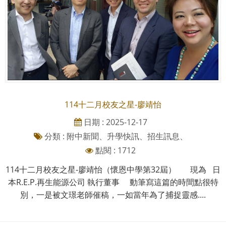
114十二月校友之星-廖靖怡
日期 : 2025-12-17
分類 : 附中新聞、升學快訊、招生訊息、
點閱 : 1712
114十二月校友之星-廖靖怡（懷恩中學第32屆） 現為 日
本R.E.P.再生能源公司 執行董事 動筆寫這篇的時間點很特
別，一是被文璟老師催稿，一如當年為了捕捉靈感....