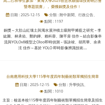
高二己班學生參加「東海大學2025智慧永續循環技術研討會
暨專題競賽」， 榮獲銅獎及佳作！
日期 : 2025-12-15
分類 : 附中新聞、行政公告、
點閱 : 1197
銅獎～大肚山紅壤土與濁水溪沖積土吸附甲烯藍之研究 – 李
紘圖、林承佑、鄭鈞鏵、賴科蓉、陳芊扉 佳作～結合影像串
流與YOLOv8模型之Oloo即時偵測 – 張詠竣、胡芮華、余承
泫 佳作～基於 YOLO 即時影像辨識技術....
台南應用科技大學115學年度四年制藝術類單獨招生簡章
日期 : 2025-12-15
分類 : 升學快訊、
點閱 : 1010
主旨：檢送本校115學年度四年制藝術類單獨招生簡章及招生