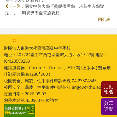
國立中興大學「獎勵優秀學士班新生入學辦
上一則：
法」、「興翼獎學金實施要點」....
回列表
:::
財團法人東海大學附屬高級中等學校
地址：407224臺中市西屯區臺灣大道四段1727號 電話：
(04)23590269
建議瀏覽器：Chrome，Firefox，IE10.0以上版本 ( 螢幕最
佳顯示效果為1280*960 )
校園安全、霸凌、性平事件申訴專線 04-23504545
活動
校園安全、霸凌、性平事件申訴信箱 angow@thu.edu.tw
報名
更新日期：2026-08-07
您是本站第
43056377
位訪客
分眾
導覽