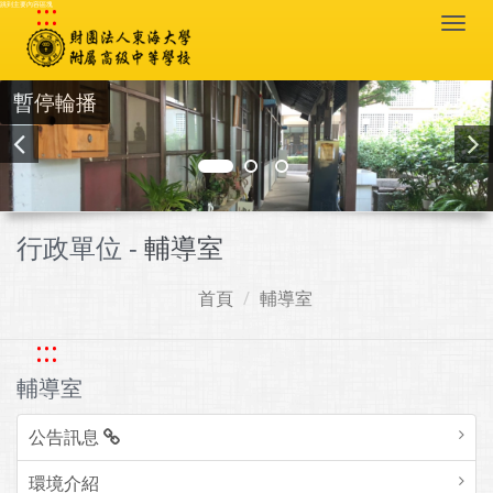
:::
跳到主要內容區塊
Togg
navi
暫停輪播
行政單位 -
輔導室
首頁
輔導室
:::
輔導室
公告訊息
環境介紹