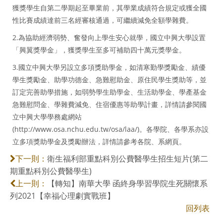
獲獎學生自第二學期起至畢業前，其學業成績符合規定或獲全國
性比賽成績達前三名經審核通過，可繼續減免全額學雜費。
2.為協助經濟弱勢、奮發向上學生安心就學，國立中興大學設置
「興翼獎學金」，獲獎學生至多可補助四十萬元獎學金。
3.國立中興大學另設立多項獎助學金，如清寒勤學獎勵金、績優
學生獎勵金、助學功德金、急難慰助金、原住民學生獎助等，並
訂定完善助學措施，如弱勢學生助學金、生活助學金、學產基金
急難慰問金、學雜費減免、住宿優惠等助學計畫，詳情請參閱國
立中興大學學務處網站
(http://www.osa.nchu.edu.tw/osa/laa/)。各學院、各學系亦設
立多項獎助學金及獎勵辦法，詳情請參考各院、系網頁。
衛生福利部重點科別公費醫學生招生短片(第二
下一則：
期重點科別公費醫學生)
【轉知】南華大學 函終身學習學院生死關懷系
上一則：
列2021【幸福心理劇實戰班】
回列表