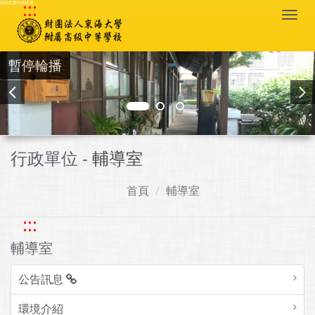
:::
跳到主要內容區塊
Togg
navi
暫停輪播
行政單位 -
輔導室
首頁
輔導室
:::
輔導室
公告訊息
環境介紹