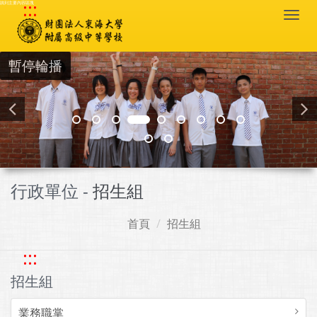
:::
跳到主要內容區塊
Togg
navi
暫停輪播
行政單位 -
招生組
首頁
招生組
:::
招生組
業務職掌