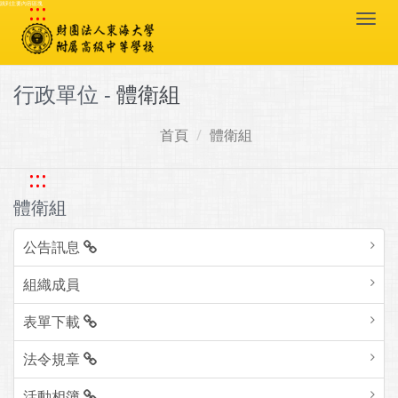
:::
跳到主要內容區塊
Togg
navi
行政單位 -
體衛組
首頁
體衛組
:::
體衛組
公告訊息
組織成員
表單下載
法令規章
活動相簿