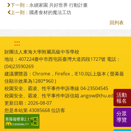
永續家園 共好世界 行動計畫
下一則：
國產食材的魔法工坊
上一則：
回列表
:::
財團法人東海大學附屬高級中等學校
地址：407224臺中市西屯區臺灣大道四段1727號 電話：
(04)23590269
建議瀏覽器：Chrome，Firefox，IE10.0以上版本 ( 螢幕最
佳顯示效果為1280*960 )
校園安全、霸凌、性平事件申訴專線 04-23504545
活動
校園安全、霸凌、性平事件申訴信箱 angow@thu.edu.tw
報名
更新日期：2026-08-07
您是本站第
43085668
位訪客
分眾
導覽