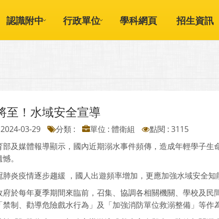
認識附中
行政單位
學科網頁
招生資訊
將至！水域安全宣導
2024-03-29
分類 :
單位 : 體衛組
點閱 : 3115
育部及媒體報導顯示，國內近期溺水事件頻傳，造成年輕學子生
遺憾。
冠肺炎疫情逐步趨緩 ，國人出遊頻率增加，更應加強水域安全知
政府於每年夏季期間來臨前，召集、協調各相關機關、學校及民間
「禁制、勸導危險戲水行為」及「加強消防單位救溺整備」等作為