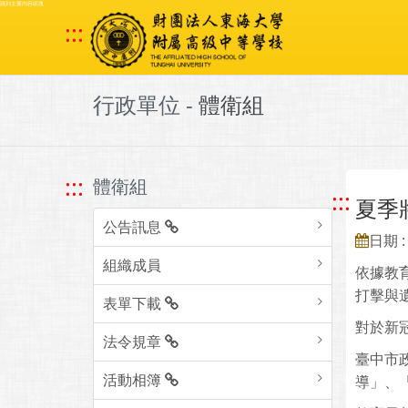
跳到主要內容區塊
:::
行政單位 -
體衛組
:::
體衛組
:::
夏季
公告訊息
日期 : 
組織成員
依據教
打擊與
表單下載
對於新
法令規章
臺中市
活動相簿
導」、