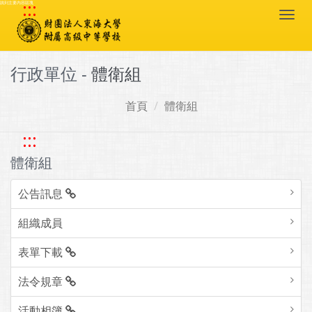
:::
跳到主要內容區塊
Togg
navi
行政單位 -
體衛組
首頁
體衛組
:::
體衛組
公告訊息
組織成員
表單下載
法令規章
活動相簿